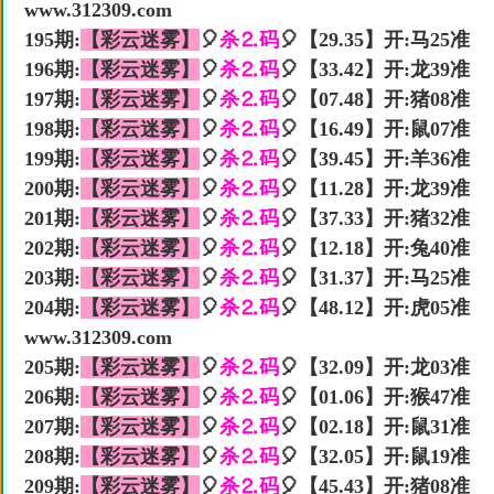
www.312309.com
195期:
【彩云迷雾】
🎈
杀⒉码
🎈【29.35】开:马25准
196期:
【彩云迷雾】
🎈
杀⒉码
🎈【33.42】开:龙39准
197期:
【彩云迷雾】
🎈
杀⒉码
🎈【07.48】开:猪08准
198期:
【彩云迷雾】
🎈
杀⒉码
🎈【16.49】开:鼠07准
199期:
【彩云迷雾】
🎈
杀⒉码
🎈【39.45】开:羊36准
200期:
【彩云迷雾】
🎈
杀⒉码
🎈【11.28】开:龙39准
201期:
【彩云迷雾】
🎈
杀⒉码
🎈【37.33】开:猪32准
202期:
【彩云迷雾】
🎈
杀⒉码
🎈【12.18】开:兔40准
203期:
【彩云迷雾】
🎈
杀⒉码
🎈【31.37】开:马25准
204期:
【彩云迷雾】
🎈
杀⒉码
🎈【48.12】开:虎05准
www.312309.com
205期:
【彩云迷雾】
🎈
杀⒉码
🎈【32.09】开:龙03准
206期:
【彩云迷雾】
🎈
杀⒉码
🎈【01.06】开:猴47准
207期:
【彩云迷雾】
🎈
杀⒉码
🎈【02.18】开:鼠31准
208期:
【彩云迷雾】
🎈
杀⒉码
🎈【32.05】开:鼠19准
209期:
【彩云迷雾】
🎈
杀⒉码
🎈【45.43】开:猪08准