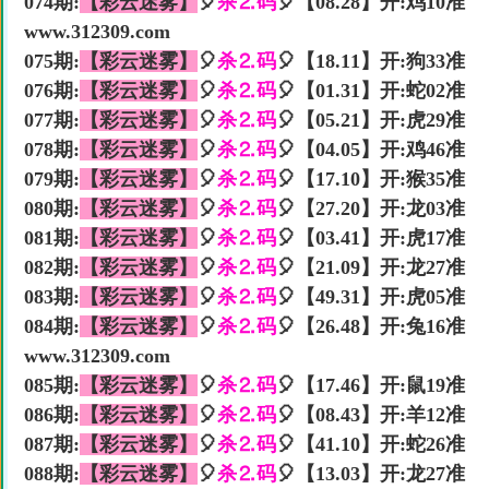
074期:
【彩云迷雾】
🎈
杀⒉码
🎈【08.28】开:鸡10准
www.312309.com
075期:
【彩云迷雾】
🎈
杀⒉码
🎈【18.11】开:狗33准
076期:
【彩云迷雾】
🎈
杀⒉码
🎈【01.31】开:蛇02准
077期:
【彩云迷雾】
🎈
杀⒉码
🎈【05.21】开:虎29准
078期:
【彩云迷雾】
🎈
杀⒉码
🎈【04.05】开:鸡46准
079期:
【彩云迷雾】
🎈
杀⒉码
🎈【17.10】开:猴35准
080期:
【彩云迷雾】
🎈
杀⒉码
🎈【27.20】开:龙03准
081期:
【彩云迷雾】
🎈
杀⒉码
🎈【03.41】开:虎17准
082期:
【彩云迷雾】
🎈
杀⒉码
🎈【21.09】开:龙27准
083期:
【彩云迷雾】
🎈
杀⒉码
🎈【49.31】开:虎05准
084期:
【彩云迷雾】
🎈
杀⒉码
🎈【26.48】开:兔16准
www.312309.com
085期:
【彩云迷雾】
🎈
杀⒉码
🎈【17.46】开:鼠19准
086期:
【彩云迷雾】
🎈
杀⒉码
🎈【08.43】开:羊12准
087期:
【彩云迷雾】
🎈
杀⒉码
🎈【41.10】开:蛇26准
088期:
【彩云迷雾】
🎈
杀⒉码
🎈【13.03】开:龙27准