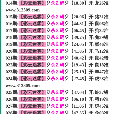
014期:
【彩云迷雾】
🎈
杀⒉码
🎈【18.30】开:龙26准
www.312309.com
015期:
【彩云迷雾】
🎈
杀⒉码
🎈【20.06】开:猪31准
016期:
【彩云迷雾】
🎈
杀⒉码
🎈【44.31】开:鼠06准
017期:
【彩云迷雾】
🎈
杀⒉码
🎈【06.45】开:狗32准
018期:
【彩云迷雾】
🎈
杀⒉码
🎈【39.25】开:兔39错
019期:
【彩云迷雾】
🎈
杀⒉码
🎈【24.05】开:猴46准
020期:
【彩云迷雾】
🎈
杀⒉码
🎈【41.05】开:马12准
021期:
【彩云迷雾】
🎈
杀⒉码
🎈【40.42】开:鼠42错
022期:
【彩云迷雾】
🎈
杀⒉码
🎈【19.43】开:鼠18准
023期:
【彩云迷雾】
🎈
杀⒉码
🎈【25.19】开:羊47准
024期:
【彩云迷雾】
🎈
杀⒉码
🎈【27.45】开:虎28准
www.312309.com
025期:
【彩云迷雾】
🎈
杀⒉码
🎈【37.04】开:蛇37错
026期:
【彩云迷雾】
🎈
杀⒉码
🎈【06.10】开:猪19准
027期:
【彩云迷雾】
🎈
杀⒉码
🎈【11.05】开:鸡45准
028期:
【彩云迷雾】
🎈
杀⒉码
🎈【47.35】开:兔03准