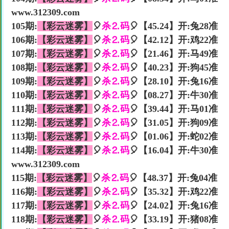
www.312309.com
105期:
【彩云迷雾】
🎈
杀⒉码
🎈【45.24】开:兔28准
106期:
【彩云迷雾】
🎈
杀⒉码
🎈【42.12】开:鸡22准
107期:
【彩云迷雾】
🎈
杀⒉码
🎈【21.46】开:马49准
108期:
【彩云迷雾】
🎈
杀⒉码
🎈【40.23】开:狗45准
109期:
【彩云迷雾】
🎈
杀⒉码
🎈【28.10】开:兔16准
110期:
【彩云迷雾】
🎈
杀⒉码
🎈【08.27】开:牛30准
111期:
【彩云迷雾】
🎈
杀⒉码
🎈【39.44】开:马01准
112期:
【彩云迷雾】
🎈
杀⒉码
🎈【31.05】开:狗09准
113期:
【彩云迷雾】
🎈
杀⒉码
🎈【01.06】开:蛇02准
114期:
【彩云迷雾】
🎈
杀⒉码
🎈【16.04】开:牛30准
www.312309.com
115期:
【彩云迷雾】
🎈
杀⒉码
🎈【48.37】开:兔04准
116期:
【彩云迷雾】
🎈
杀⒉码
🎈【35.32】开:鸡22准
117期:
【彩云迷雾】
🎈
杀⒉码
🎈【24.02】开:兔16准
118期:
【彩云迷雾】
🎈
杀⒉码
🎈【33.19】开:猪08准