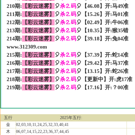
210期:
【彩云迷雾】
🎈
杀⒉码
🎈【46.08】开:马49准
211期:
【彩云迷雾】
🎈
杀⒉码
🎈【15.26】开:马01准
212期:
【彩云迷雾】
🎈
杀⒉码
🎈【02.49】开:牛06准
213期:
【彩云迷雾】
🎈
杀⒉码
🎈【10.35】开:猴35错
214期:
【彩云迷雾】
🎈
杀⒉码
🎈【39.18】开:兔04准
www.312309.com
215期:
【彩云迷雾】
🎈
杀⒉码
🎈【37.39】开:蛇14准
216期:
【彩云迷雾】
🎈
杀⒉码
🎈【29.42】开:马37准
217期:
【彩云迷雾】
🎈
杀⒉码
🎈【13.15】开:蛇26准
218期:
【彩云迷雾】
🎈
杀⒉码
🎈【更新中】开:虎17准
219期:
【彩云迷雾】
🎈
杀⒉码
🎈【17.16】开:？00准
五行
2025年五行:
金
02,03,10,11,24,25,32,33,40,41
木
06,07,14,15,22,23,36,37,44,45