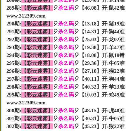
288期:
【彩云迷雾】
🎈
杀⒉码
🎈【23.46】开:龙14准
289期:
【彩云迷雾】
🎈
杀⒉码
🎈【46.08】开:鼠42准
www.312309.com
290期:
【彩云迷雾】
🎈
杀⒉码
🎈【13.18】开:猪19准
291期:
【彩云迷雾】
🎈
杀⒉码
🎈【14.31】开:狗44准
292期:
【彩云迷雾】
🎈
杀⒉码
🎈【25.03】开:龙02准
293期:
【彩云迷雾】
🎈
杀⒉码
🎈【19.38】开:羊47准
294期:
【彩云迷雾】
🎈
杀⒉码
🎈【18.08】开:鼠18错
295期:
【彩云迷雾】
🎈
杀⒉码
🎈【29.36】开:牛05准
296期:
【彩云迷雾】
🎈
杀⒉码
🎈【27.10】开:猴22准
297期:
【彩云迷雾】
🎈
杀⒉码
🎈【40.11】开:狗44准
298期:
【彩云迷雾】
🎈
杀⒉码
🎈【40.32】开:羊23准
299期:
【彩云迷雾】
🎈
杀⒉码
🎈【10.03】开:蛇49准
www.312309.com
300期:
【彩云迷雾】
🎈
杀⒉码
🎈【48.15】开:虎40准
301期:
【彩云迷雾】
🎈
杀⒉码
🎈【30.31】开:牛05准
302期:
【彩云迷雾】
🎈
杀⒉码
🎈【45.23】开:猴22准