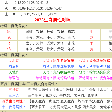
水
12,13,20,21,28,29,42,43
火
01,08,09,16,17,30,31,38,39,46,47
土
04,05,18,19,26,27,34,35,48,49
2025生肖属性对照
特码生肖代号表：
鼠
国师、叛贼、神偷、叛贼、梅花
牛
兔
玉帝、东宫、小姐、东宫、兰花
龙
马
太子、元帅、秀才、太子、杏花
羊
鸡
东宫、贵妃、歌女、贵妃、苓花
狗
特码生肖属性表：
左右肖
左肖：鼠牛龙蛇猴鸡 右肖：虎兔马羊狗猪
前后肖
前肖：鼠牛虎兔龙蛇 后肖：马羊猴鸡狗猪
天地肖
天肖：兔马猴猪牛龙 地肖：蛇羊鸡狗鼠虎
单双笔
单笔画肖：鼠龙蛇马鸡猪 双笔画肖：牛虎兔羊
五行生肖属性 与 三合肖六合肖属性：
五行肖
五行生肖属性：【金肖】猴鸡 【木肖】虎兔 【水肖】
三六合
三合生肖：鼠龙猴、牛蛇鸡、虎马狗、兔羊猪
四季生肖属性：
【春天生肖：虎兔龙 夏天生肖：蛇马羊 秋天生肖：猴
十二代号属性：
【两大君王：龙虎 两大恶人：鼠猴 四大美女：兔蛇羊