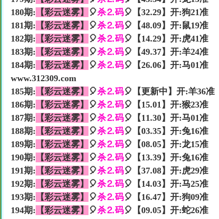
180期:
【彩云迷雾】
🎈
杀⒉码
🎈【32.29】开:狗21准
181期:
【彩云迷雾】
🎈
杀⒉码
🎈【48.09】开:鼠19准
182期:
【彩云迷雾】
🎈
杀⒉码
🎈【14.29】开:虎41准
183期:
【彩云迷雾】
🎈
杀⒉码
🎈【49.37】开:羊24准
184期:
【彩云迷雾】
🎈
杀⒉码
🎈【26.06】开:马01准
www.312309.com
185期:
【彩云迷雾】
🎈
杀⒉码
🎈【更新中】开:羊36准
186期:
【彩云迷雾】
🎈
杀⒉码
🎈【15.01】开:猴23准
187期:
【彩云迷雾】
🎈
杀⒉码
🎈【11.30】开:马01准
188期:
【彩云迷雾】
🎈
杀⒉码
🎈【03.35】开:兔16准
189期:
【彩云迷雾】
🎈
杀⒉码
🎈【08.05】开:龙15准
190期:
【彩云迷雾】
🎈
杀⒉码
🎈【13.39】开:兔16准
191期:
【彩云迷雾】
🎈
杀⒉码
🎈【37.08】开:虎29准
192期:
【彩云迷雾】
🎈
杀⒉码
🎈【14.03】开:马25准
193期:
【彩云迷雾】
🎈
杀⒉码
🎈【16.47】开:狗09准
194期:
【彩云迷雾】
🎈
杀⒉码
🎈【09.05】开:蛇26准