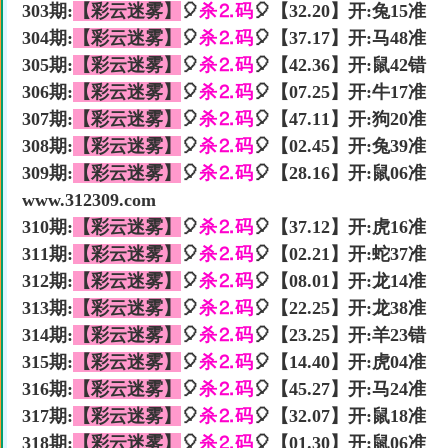
303期:
【彩云迷雾】
🎈
杀⒉码
🎈【32.20】开:兔15准
304期:
【彩云迷雾】
🎈
杀⒉码
🎈【37.17】开:马48准
305期:
【彩云迷雾】
🎈
杀⒉码
🎈【42.36】开:鼠42错
306期:
【彩云迷雾】
🎈
杀⒉码
🎈【07.25】开:牛17准
307期:
【彩云迷雾】
🎈
杀⒉码
🎈【47.11】开:狗20准
308期:
【彩云迷雾】
🎈
杀⒉码
🎈【02.45】开:兔39准
309期:
【彩云迷雾】
🎈
杀⒉码
🎈【28.16】开:鼠06准
www.312309.com
310期:
【彩云迷雾】
🎈
杀⒉码
🎈【37.12】开:虎16准
311期:
【彩云迷雾】
🎈
杀⒉码
🎈【02.21】开:蛇37准
312期:
【彩云迷雾】
🎈
杀⒉码
🎈【08.01】开:龙14准
313期:
【彩云迷雾】
🎈
杀⒉码
🎈【22.25】开:龙38准
314期:
【彩云迷雾】
🎈
杀⒉码
🎈【23.25】开:羊23错
315期:
【彩云迷雾】
🎈
杀⒉码
🎈【14.40】开:虎04准
316期:
【彩云迷雾】
🎈
杀⒉码
🎈【45.27】开:马24准
317期:
【彩云迷雾】
🎈
杀⒉码
🎈【32.07】开:鼠18准
318期:
【彩云迷雾】
🎈
杀⒉码
🎈【01.30】开:鼠06准