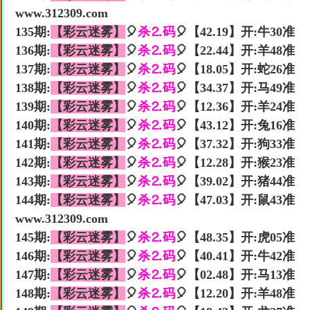
www.312309.com
135期:
【彩云迷雾】
🎈
杀⒉码
🎈【42.19】开:牛30准
136期:
【彩云迷雾】
🎈
杀⒉码
🎈【22.44】开:羊48准
137期:
【彩云迷雾】
🎈
杀⒉码
🎈【18.05】开:蛇26准
138期:
【彩云迷雾】
🎈
杀⒉码
🎈【34.37】开:马49准
139期:
【彩云迷雾】
🎈
杀⒉码
🎈【12.36】开:羊24准
140期:
【彩云迷雾】
🎈
杀⒉码
🎈【43.12】开:兔16准
141期:
【彩云迷雾】
🎈
杀⒉码
🎈【37.32】开:狗33准
142期:
【彩云迷雾】
🎈
杀⒉码
🎈【12.28】开:猴23准
143期:
【彩云迷雾】
🎈
杀⒉码
🎈【39.02】开:猪44准
144期:
【彩云迷雾】
🎈
杀⒉码
🎈【47.03】开:鼠43准
www.312309.com
145期:
【彩云迷雾】
🎈
杀⒉码
🎈【48.35】开:虎05准
146期:
【彩云迷雾】
🎈
杀⒉码
🎈【40.41】开:牛42准
147期:
【彩云迷雾】
🎈
杀⒉码
🎈【02.48】开:马13准
148期:
【彩云迷雾】
🎈
杀⒉码
🎈【12.20】开:羊48准